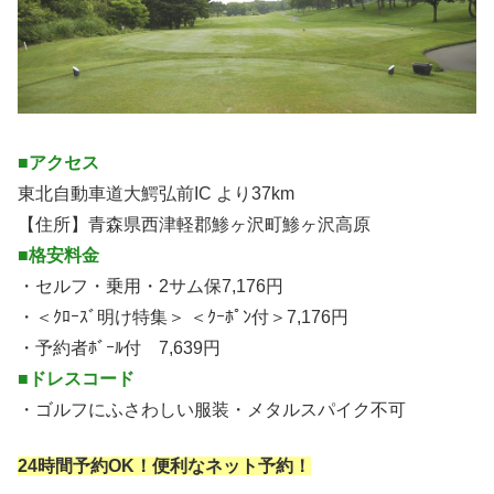
■アクセス
東北自動車道大鰐弘前IC より37km
【住所】青森県西津軽郡鯵ヶ沢町鯵ヶ沢高原
■格安料金
・セルフ・乗用・2サム保7,176円
・＜ｸﾛｰｽﾞ明け特集＞ ＜ｸｰﾎﾟﾝ付＞7,176円
・予約者ﾎﾞｰﾙ付 7,639円
■ドレスコード
・ゴルフにふさわしい服装・メタルスパイク不可
24時間予約OK！便利なネット予約！