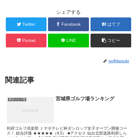
シェアする
Twitter
Facebook
はてブ
Pocket
LINE
コピー
golfdaisuki
関連記事
宮城県ゴルフ場ランキング
東北ゴルフ場
利府ゴルフ倶楽部 ミヤギテレビ杯ダンロップ女子オープン開催コー
ス！ 総合評価 ★★★★★（4.5） ■アクセス 仙台北部道路利府しら