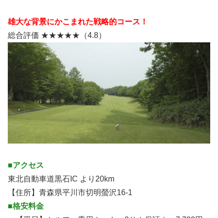
雄大な背景にかこまれた戦略的コース！
総合評価 ★★★★★（4.8）
■アクセス
東北自動車道黒石IC より20km
【住所】青森県平川市切明螢沢16-1
■格安料金