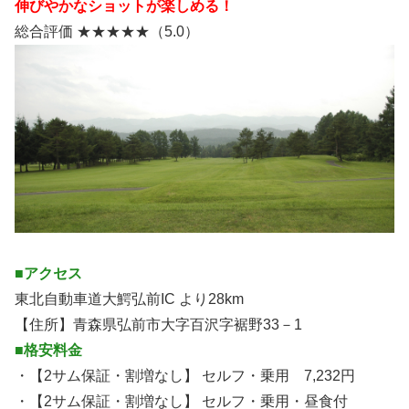
伸びやかなショットが楽しめる！
総合評価 ★★★★★（5.0）
■アクセス
東北自動車道大鰐弘前IC より28km
【住所】青森県弘前市大字百沢字裾野33－1
■格安料金
・【2サム保証・割増なし】 セルフ・乗用 7,232円
・【2サム保証・割増なし】 セルフ・乗用・昼食付