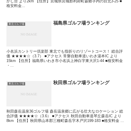
かし台 より2km 【住所】宮城県宮城郡利府町森郷字内の目北3-25 ■
格安料金...
福島県ゴルフ場ランキング
東北ゴルフ場
小名浜カントリー倶楽部 東北でも指折りのリゾートコース！ 総合評
価 ★★★★☆（3.7） ■アクセス 常磐自動車道いわき湯本IC より
15km 【住所】福島県いわき市小名浜上神白字東大沢1-44 ■格安料金
・...
秋田県ゴルフ場ランキング
東北ゴルフ場
秋田森岳温泉36ゴルフ場 森岳温泉郷に広がる壮大なロケーション 総
合評価 ★★★★☆（3.6） ■アクセス 秋田自動車道琴丘森岳IC より
8km 【住所】秋田県山本郡三種町森岳字木戸沢199-183 ■格安料金 ...