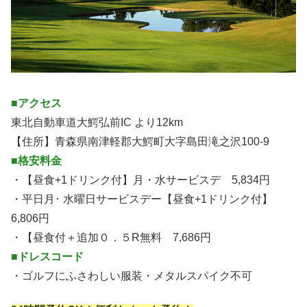
■アクセス
東北自動車道大鰐弘前IC より12km
【住所】青森県南津軽郡大鰐町大字島田滝之沢100-9
■格安料金
・【昼食+1ドリンク付】月・水サービスデ 5,834円
・平日月･ 水曜日サービスデー【昼食+1ドリンク付】
6,806円
・【昼食付＋追加０．５R無料 7,686円
■ドレスコード
・ゴルフにふさわしい服装・メタルスパイク不可