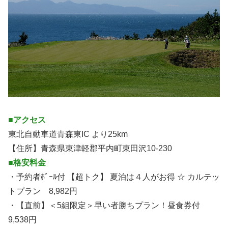
■アクセス
東北自動車道青森東IC より25km
【住所】青森県東津軽郡平内町東田沢10-230
■格安料金
・予約者ﾎﾞｰﾙ付 【超トク】 夏泊は４人がお得 ☆ カルテッ
トプラン 8,982円
・【直前】＜5組限定＞早い者勝ちプラン！昼食券付
9,538円