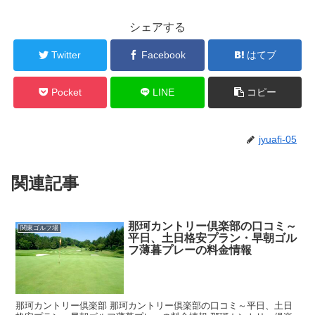
シェアする
Twitter
Facebook
はてブ
Pocket
LINE
コピー
jyuafi-05
関連記事
那珂カントリー倶楽部の口コミ～
関東ゴルフ場
平日、土日格安プラン・早朝ゴル
フ薄暮プレーの料金情報
那珂カントリー倶楽部 那珂カントリー倶楽部の口コミ～平日、土日