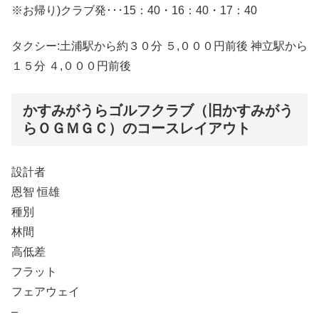
※お帰り)クラブ発･･･15：40・16：40・17：40
タクシー:土浦駅から約３０分 ５,０００円前後 神立駅から
１５分 ４,０００円前後
かすみがうらゴルフクラブ（旧かすみがう
らＯＧＭＧＣ）のコースレイアウト
設計者
恩智 恒雄
種別
林間
高低差
フラット
フェアウェイ
–