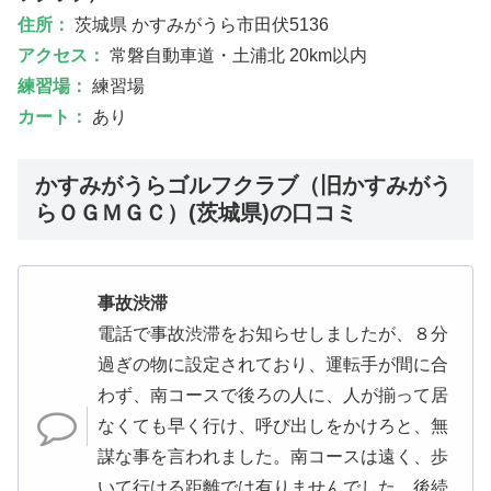
住所：
茨城県 かすみがうら市田伏5136
アクセス：
常磐自動車道・土浦北 20km以内
練習場：
練習場
カート：
あり
かすみがうらゴルフクラブ（旧かすみがう
らＯＧＭＧＣ）(茨城県)の口コミ
事故渋滞
電話で事故渋滞をお知らせしましたが、８分
過ぎの物に設定されており、運転手が間に合
わず、南コースで後ろの人に、人が揃って居
なくても早く行け、呼び出しをかけろと、無
謀な事を言われました。南コースは遠く、歩
いて行ける距離では有りませんでした。後続