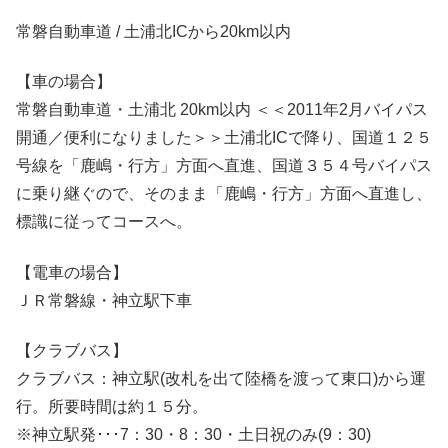
常磐自動車道 / 土浦北ICから20km以内
【車の場合】
常磐自動車道・土浦北 20km以内 ＜＜2011年2月バイパス
開通／便利になりました＞＞土浦北ICで降り、国道１２５
号線を「鹿嶋・行方」方面へ直進、国道３５４号バイパス
に乗り継ぐので、そのまま「鹿嶋・行方」方面へ直進し、
標識に従ってコースへ。
【電車の場合】
ＪＲ常磐線・神立駅下車
【クラブバス】
クラブバス：神立駅(改札を出て陸橋を渡って東口)から運
行。所要時間は約１５分。
※神立駅発･･･7：30・8：30・土日祝のみ(9：30)