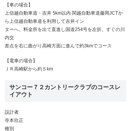
【車の場合】
上信越自動車道・吉井 5km以内 関越自動車道藤岡JCTか
ら上信越自動車道を利用して吉井イン
ターへ。料金所を出て直進し国道254号を左折。すぐの川
内交
差点を右に曲がり高崎方面に進んで約3kmでコース
【電車の場合】
ＪＲ高崎駅から約５km
サンコー７２カントリークラブのコースレ
イアウト
設計者
寺本欣正
種別