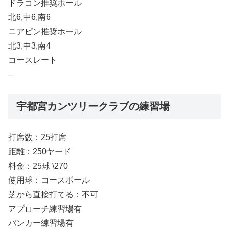
ドラコン推奨ホール
北6,中6,南6
ニアピン推奨ホール
北3,中3,南4
コースレート
–
宇都宮カンツリークラブの練習場
打席数：25打席
距離：250ヤード
料金：25球 \270
使用球：コースボール
芝から直接打てる：不可
アプローチ練習場有
バンカー練習場有