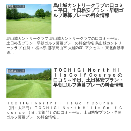
烏山城カントリークラブの口コミ
関東ゴルフ場
～平日、土日格安プラン・早朝ゴ
ルフ薄暮プレーの料金情報
烏山城カントリークラブ 烏山城カントリークラブの口コミ～平日、
土日格安プラン・早朝ゴルフ薄暮プレーの料金情報 烏山城カントリ
ークラブ 住所： 栃木県 那須烏山市 大桶2401 アクセス： 東北自動車
道...
ＴＯＣＨＩＧＩ Ｎｏｒｔｈ Ｈｉ
関東ゴルフ場
ｌｌｓ Ｇｏｌｆ Ｃｏｕｒｓｅ の
口コミ～平日、土日格安プラン・
早朝ゴルフ薄暮プレーの料金情報
ＴＯＣＨＩＧＩ Ｎｏｒｔｈ Ｈｉｌｌｓ Ｇｏｌｆ Ｃｏｕｒｓｅ
（旧：太郎門） ＴＯＣＨＩＧＩ Ｎｏｒｔｈ Ｈｉｌｌｓ Ｇｏｌｆ Ｃ
ｏｕｒｓｅ （旧：太郎門）の口コミ～平日、土日格安プラン・早朝
ゴルフ薄暮プレーの料金情報 ...