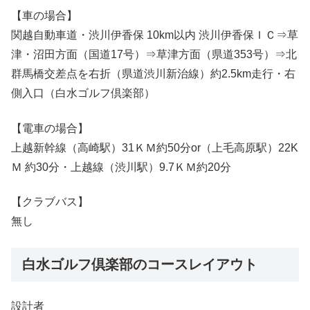
【車の場合】
関越自動車道・渋川伊香保 10km以内 渋川伊香保ＩＣ⇒草
津・沼田方面（国道17号）⇒草津方面（県道353号）⇒北
群馬橋交差点を右折（県道渋川新治線）約2.5km走行・右
側入口（白水ゴルフ倶楽部）
【電車の場合】
上越新幹線（高崎駅）31ＫＭ約50分or（上毛高原駅）22K
Ｍ 約30分・上越線（渋川駅）9.7ＫＭ約20分
【クラブバス】
無し
白水ゴルフ倶楽部のコースレイアウト
設計者