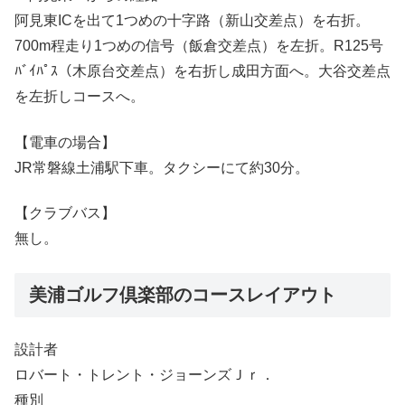
阿見東ICを出て1つめの十字路（新山交差点）を右折。
700m程走り1つめの信号（飯倉交差点）を左折。R125号
ﾊﾞｲﾊﾟｽ（木原台交差点）を右折し成田方面へ。大谷交差点
を左折しコースへ。
【電車の場合】
JR常磐線土浦駅下車。タクシーにて約30分。
【クラブバス】
無し。
美浦ゴルフ倶楽部のコースレイアウト
設計者
ロバート・トレント・ジョーンズＪｒ．
種別