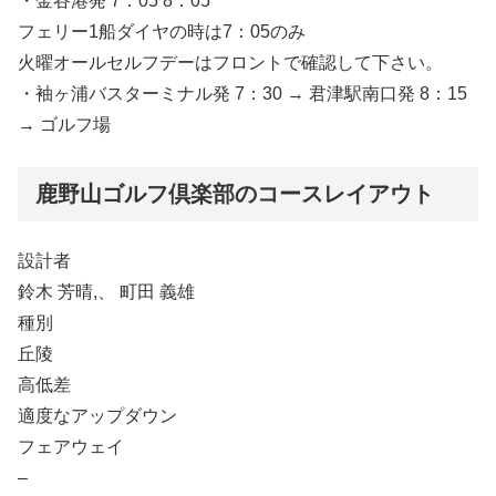
・金谷港発 7：05 8：05
フェリー1船ダイヤの時は7：05のみ
火曜オールセルフデーはフロントで確認して下さい。
・袖ヶ浦バスターミナル発 7：30 → 君津駅南口発 8：15
→ ゴルフ場
鹿野山ゴルフ倶楽部のコースレイアウト
設計者
鈴木 芳晴,、 町田 義雄
種別
丘陵
高低差
適度なアップダウン
フェアウェイ
–