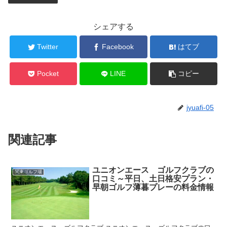
シェアする
Twitter
Facebook
はてブ
Pocket
LINE
コピー
jyuafi-05
関連記事
ユニオンエース ゴルフクラブの
関東ゴルフ場
口コミ～平日、土日格安プラン・
早朝ゴルフ薄暮プレーの料金情報