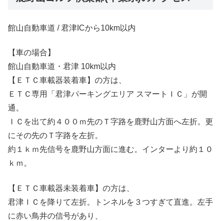
館山自動車道 / 君津ICから10km以内
【車の場合】
館山自動車道・君津 10km以内
【ＥＴＣ車載器装着車】の方は、
ＥＴＣ専用「君津パーキングエリア スマートＩＣ」が開
通。
ＩＣを出て約４００ｍ先のＴ字路を鹿野山方面へ左折。更
にその先のＴ字路を左折。
約１ｋｍ先信号を鹿野山方面に進む。インターより約１０
ｋｍ。
【ＥＴＣ車載器未装着車】の方は、
君津ＩＣを降りて左折。トンネルを３つすぎて直進。左手
に赤い鳥井の信号があり、